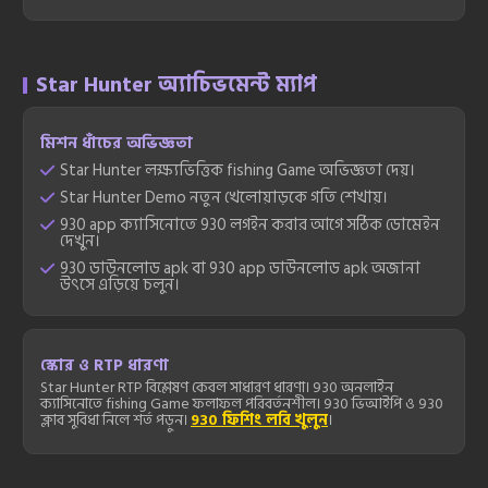
Star Hunter অ্যাচিভমেন্ট ম্যাপ
মিশন ধাঁচের অভিজ্ঞতা
Star Hunter লক্ষ্যভিত্তিক fishing Game অভিজ্ঞতা দেয়।
Star Hunter Demo নতুন খেলোয়াড়কে গতি শেখায়।
930 app ক্যাসিনোতে 930 লগইন করার আগে সঠিক ডোমেইন
দেখুন।
930 ডাউনলোড apk বা 930 app ডাউনলোড apk অজানা
উৎসে এড়িয়ে চলুন।
স্কোর ও RTP ধারণা
Star Hunter RTP বিশ্লেষণ কেবল সাধারণ ধারণা। 930 অনলাইন
ক্যাসিনোতে fishing Game ফলাফল পরিবর্তনশীল। 930 ভিআইপি ও 930
ক্লাব সুবিধা নিলে শর্ত পড়ুন।
930 ফিশিং লবি খুলুন
।